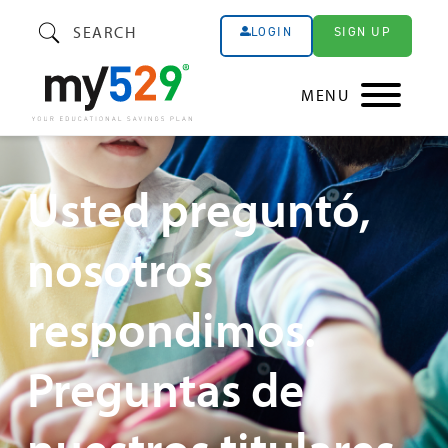
SEARCH
SIGN UP
LOGIN
MENU
Usted preguntó,
nosotros
respondimos.
Preguntas de