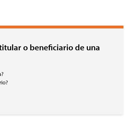
itular o beneficiario de una
a?
rio?