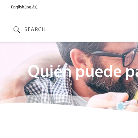
English
(
Inglés
)
SEARCH
Quién puede pa