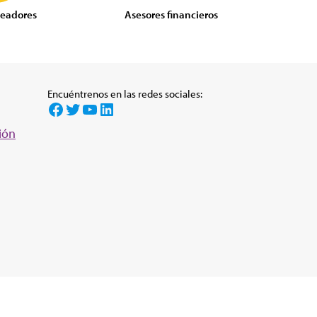
eadores
Asesores financieros
Encuéntrenos en las redes sociales:
Facebook
Twitter
YouTube
LinkedIn
ión