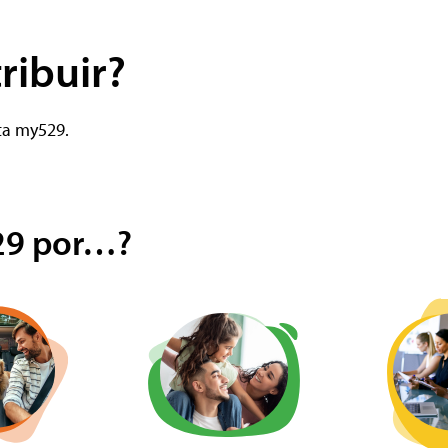
ribuir?
ta my529.
29 por…?