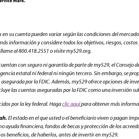
ervice mark.
es en su cuenta pueden variar según las condiciones del mercado
 información y considere todos los objetivos, riesgos, costos y 
, llame al 800.418.2551 o visite my529.org.
uentan con seguro ni garantía de parte de my529, el Consejo de 
encia estatal ni federal ni ningún tercero. Sin embargo, se prop
ón asegurada por la FDIC. Además, my529 ofrece opciones de inv
ncluye las cuentas aseguradas por la FDIC como una inversión s
ecidos por la ley federal. Haga
clic aquí
para obtener más informac
ah.
El estado en el que usted o el beneficiario viven o pagan im
mo ayuda financiera, fondos de becas y protección de los acreedo
os beneficios, de haberlos, antes de invertir en my529.