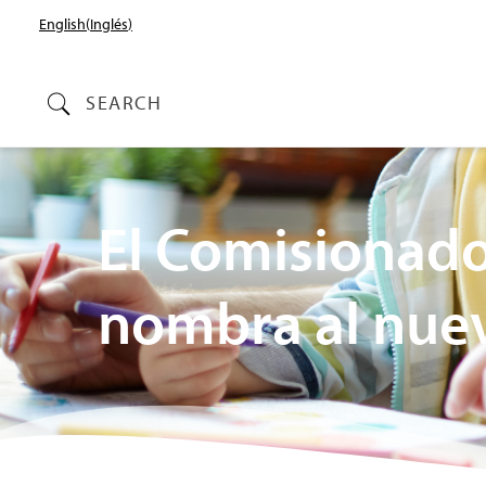
English
(
Inglés
)
SEARCH
El Comisionado
nombra al nuev