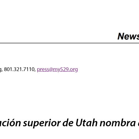
g, 801.321.7110,
press@my529.org
ción superior de Utah nombra a