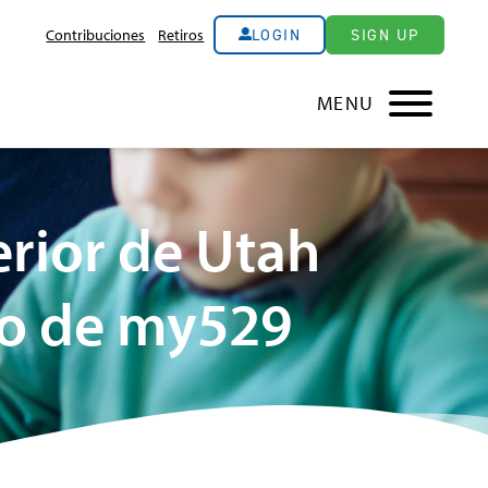
LOGIN
SIGN UP
Contribuciones
Retiros
MENU
rior de Utah
vo de my529