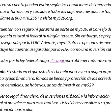
es en su cuenta pueden variar según las condiciones del mercado
 información y considere todos los objetivos, riesgos, costos y 
, llame al 800.418.2551 o visite my529.org.
uentan con seguro ni garantía de parte de my529, el Consejo de 
encia estatal ni federal ni ningún tercero. Sin embargo, se prop
ón asegurada por la FDIC. Además, my529 ofrece opciones de inv
ncluye las cuentas aseguradas por la FDIC como una inversión s
ecidos por la ley federal. Haga
clic aquí
para obtener más informac
ah.
El estado en el que usted o el beneficiario viven o pagan im
mo ayuda financiera, fondos de becas y protección de los acreedo
os beneficios, de haberlos, antes de invertir en my529.
to legal, financiero, de inversiones ni fiscal, y la información
ni prevalecer para esos motivos. Usted debe consultar a su prop
situación particular.