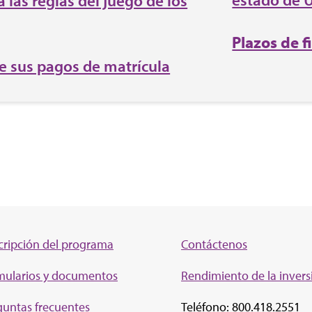
 las reglas del juego de los
Plazos de f
e sus pagos de matrícula
cripción del programa
Contáctenos
mularios y documentos
Rendimiento de la inv
ers
guntas frecuentes
Teléfono: 800.418.2551