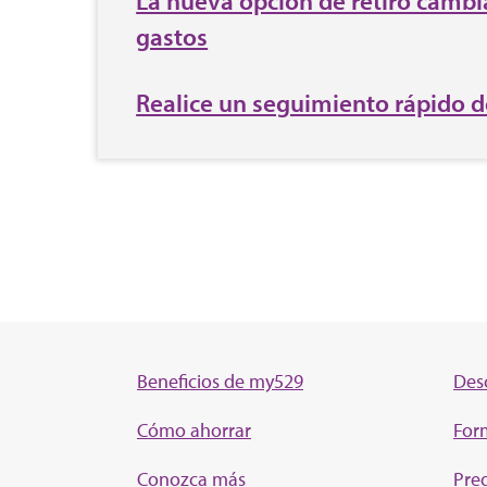
La nueva opción de retiro cambia
gastos
Realice un seguimiento rápido d
Beneficios de my529
Des
Cómo ahorrar
For
Conozca más
Pre